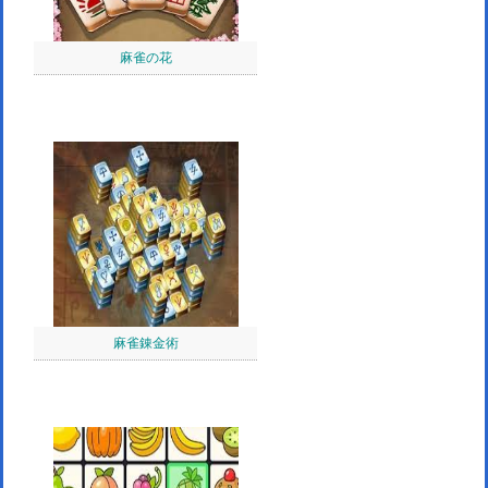
麻雀の花
麻雀錬金術