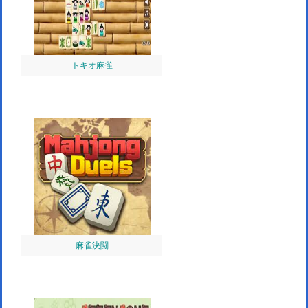
トキオ麻雀
麻雀決闘