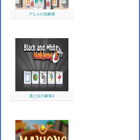
アヒルの池麻雀
黒と白の麻雀3