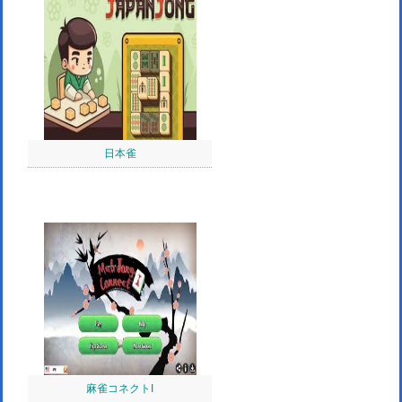
日本雀
麻雀コネクトI