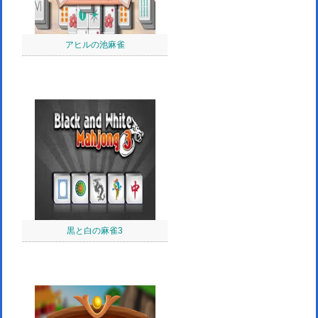
アヒルの池麻雀
黒と白の麻雀3