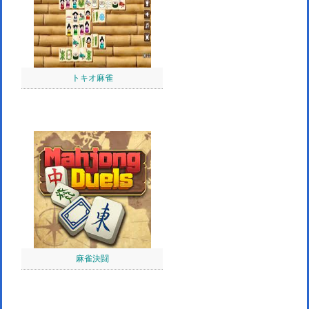
トキオ麻雀
麻雀決闘