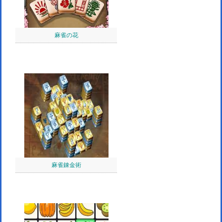
麻雀の花
麻雀錬金術