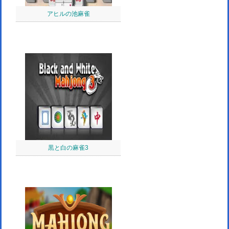
アヒルの池麻雀
黒と白の麻雀3