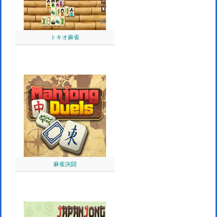
トキオ麻雀
麻雀決闘