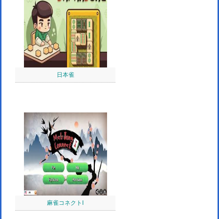
日本雀
麻雀コネクトI