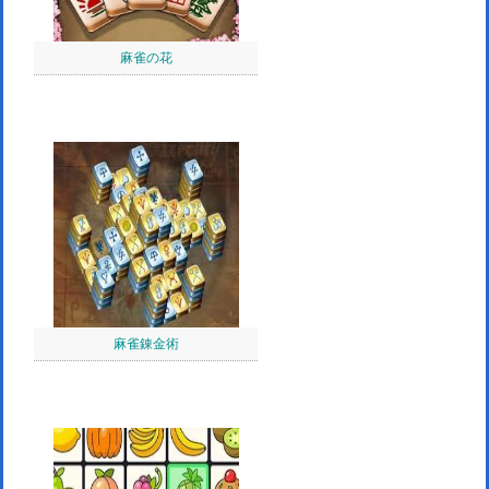
麻雀の花
麻雀錬金術