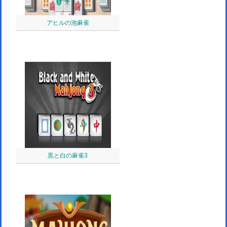
アヒルの池麻雀
黒と白の麻雀3