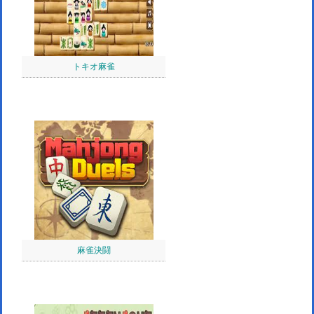
トキオ麻雀
麻雀決闘