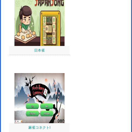
日本雀
麻雀コネクトI