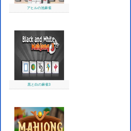
アヒルの池麻雀
黒と白の麻雀3