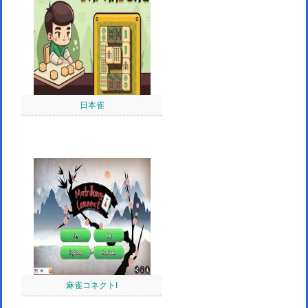
日本雀
麻雀コネクトI