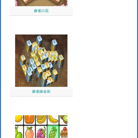
麻雀の花
麻雀錬金術