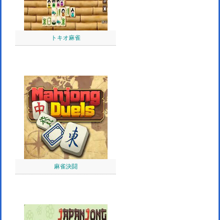
トキオ麻雀
麻雀決闘