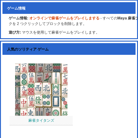
ゲーム情報
ゲーム情報:
オンラインで麻雀ゲームをプレイしまする
- すべての
Maya 麻
クを 2 つクリックしてブロックを削除します。
遊び方:
マウスを使用して麻雀ゲームをプレイします。
人気のソリティア ゲーム
麻雀タイタンズ