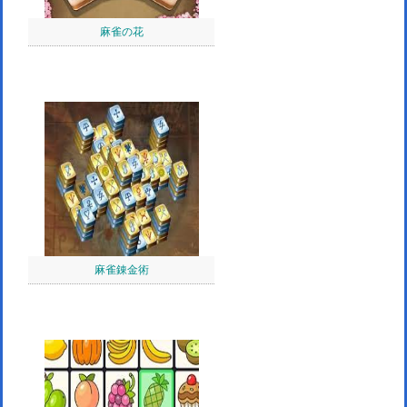
麻雀の花
麻雀錬金術