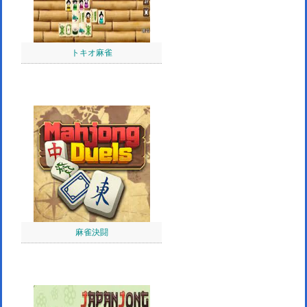
トキオ麻雀
麻雀決闘