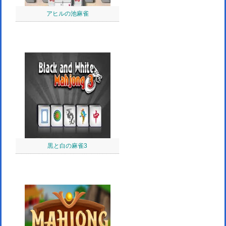
アヒルの池麻雀
黒と白の麻雀3