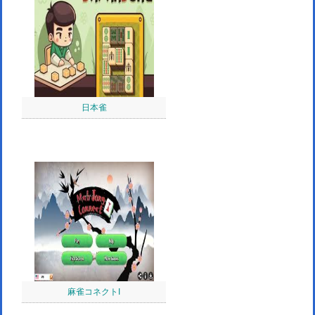
日本雀
麻雀コネクトI